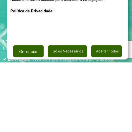
Política de Privacidade
PILARES DA GOVERNANÇA
✔
TRANSPARÊNCIA:
Buscamos oferecer informações
relevantes às partes interessadas, compartilhando dados
que sejam de seu interesse de forma clara e acessível.
Gerenciar
Só os Necessários
Aceitar Todos
✔
EQUIDADE:
Nos comprometemos a tratar todos os
conselheiros e demais partes interessadas de forma justa e
imparcial, levando em consideração seus direitos, deveres
necessidades, interesses e expectativas.
✔
PRESTAÇÃO DE CONTAS:
Nos responsabilizamos por
prestar contas de nossas ações de maneira clara, objetiva e
oportuna, assumindo integralmente as consequências de
nossas decisões e ações, agindo com diligência e
responsabilidade.
✔
RESPONSABILIDADE CORPORATIVA:
Nos empenhamos