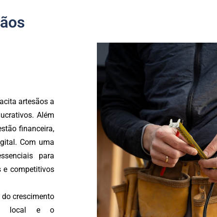
sãos
cita artesãos a
ucrativos. Além
stão financeira,
digital. Com uma
ssenciais para
s e competitivos
m do crescimento
mia local e o