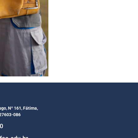
ugo, Nº 161, Fátima,
 27603-086
00