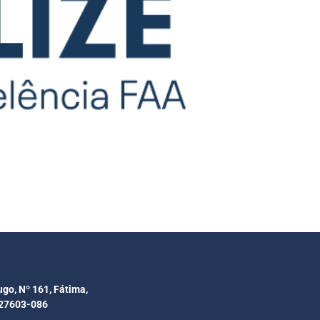
ugo, Nº 161, Fátima,
 27603-086