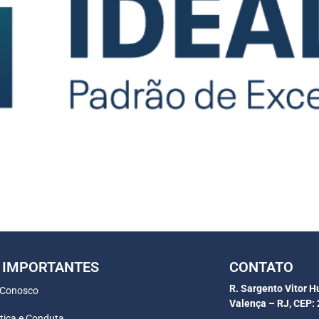
 IMPORTANTES
CONTATO
R. Sargento Vitor H
 Conosco
Valença – RJ, CEP:
tica e Conduta